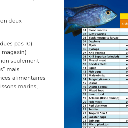
e en deux
dues pas 10)
 magasin)
 non seulement
ls” mais
nces alimentaires
oissons marins, …